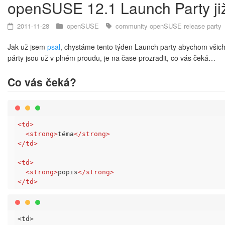
openSUSE 12.1 Launch Party již
2011-11-28
openSUSE
community
openSUSE
release party
Jak už jsem
psal
, chystáme tento týden Launch party abychom všichn
párty jsou už v plném proudu, je na čase prozradit, co vás čeká…
Co vás čeká?
<
td
>
<
strong
>
téma
</
strong
>
</
td
>
<
td
>
<
strong
>
popis
</
strong
>
</
td
>
<td>