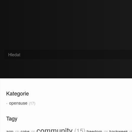
Kategorie
opensuse
17
Tagy
community
15
arm
cake
freedom
hackweek
2
2
2