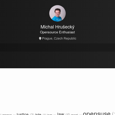
Michal Hrušecký
Opensource Enthusiast
Prague, Czech Republic
opensuse
law
justice
4
3
kde
2
2
internet
kvm
mysql
1
1
1