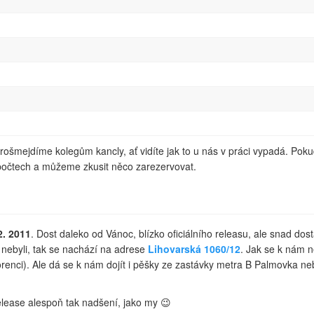
ošmejdíme kolegům kancly, ať vidíte jak to u nás v práci vypadá. Pokud
očtech a můžeme zkusit něco zarezervovat.
2. 2011
. Dost daleko od Vánoc, blízko oficiálního releasu, ale snad do
ě nebyli, tak se nachází na adrese
Lihovarská 1060/12
. Jak se k nám n
lorenci). Ale dá se k nám dojít i pěšky ze zastávky metra B Palmovka
elease alespoň tak nadšení, jako my 😉