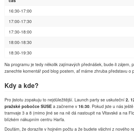
čas
16:30-17:00
17:00-17:30
17:30-18:00
18:00-18:30
18:30-19:30
Na programu je tedy několik zajímavých přednášek, bude-li zájem, pr
zanechte komentář pod blog postem, ať máme zhruba představu o p
Kdy a kde?
Pro jistotu zopakuju to nejdůležitější. Launch party se uskuteční
2. 1
pražské pobočce SUSE
a začneme v
16:30
. Pokud jste u nás ješt
tramvaje 3 a 8 (mimo jiné se na ně dá nastoupit na Vltavské a na F
blízkém nákupním centru Harfa.
Doufám, že dorazíte v hojném počtu a že budete všichni z nového r