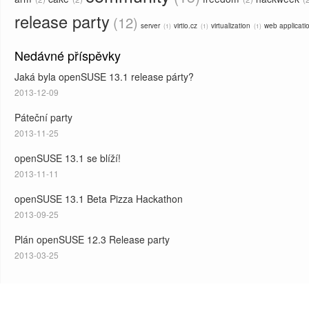
release party
12
server
virtio.cz
virtualization
web applicati
1
1
1
Nedávné příspěvky
Jaká byla openSUSE 13.1 release párty?
2013-12-09
Páteční party
2013-11-25
openSUSE 13.1 se blíží!
2013-11-11
openSUSE 13.1 Beta Pizza Hackathon
2013-09-25
Plán openSUSE 12.3 Release party
2013-03-25