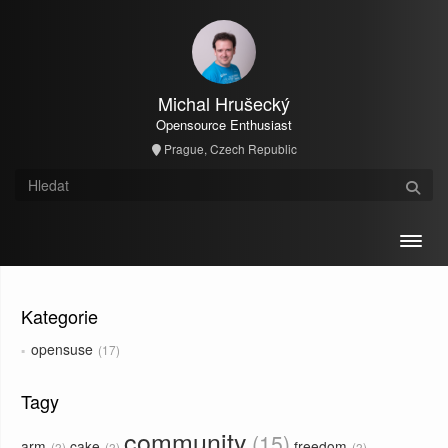
Michal Hrušecký
Opensource Enthusiast
Prague, Czech Republic
Toggl
Kategorie
opensuse
17
Tagy
community
15
arm
cake
freedom
2
2
2