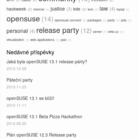
law
justice
4
hackweek
3
kde
2
2
internet
kvm
mysql
1
1
1
opensuse
14
opensuse connect
packages
party
pda
1
1
1
1
release party
12
personal
4
server
virtio.cz
1
1
virtualization
web applications
yast
1
1
1
Nedávné příspěvky
Jaká byla openSUSE 13.1 release párty?
2013-12-09
Páteční party
2013-11-25
openSUSE 13.1 se blíží!
2013-11-11
openSUSE 13.1 Beta Pizza Hackathon
2013-09-25
Plán openSUSE 12.3 Release party