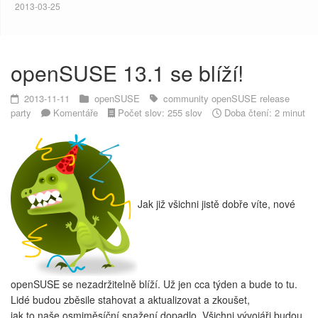
2013-03-25
openSUSE 13.1 se blíží!
2013-11-11
openSUSE
community
openSUSE
release
party
Komentáře
Počet slov: 255 slov
Doba čtení: 2 minut
Jak již všichni jistě dobře víte, nové
openSUSE se nezadržitelně blíží. Už jen cca týden a bude to tu.
Lidé budou zběsile stahovat a aktualizovat a zkoušet,
jak to naše osmiměsíční snažení dopadlo. Všichni vývojáři budou