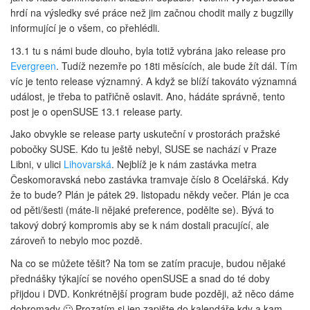
hrdí na výsledky své práce než jim začnou chodit maily z bugzilly
informující je o všem, co přehlédli.
13.1 tu s námi bude dlouho, byla totiž vybrána jako release pro
Evergreen
. Tudíž nezemře po 18ti měsících, ale bude žít dál. Tím
víc je tento release významný. A když se blíží takováto významná
událost, je třeba to patřičně oslavit. Ano, hádáte správně, tento
post je o openSUSE 13.1 release party.
Jako obvykle se release party uskuteční v prostorách pražské
pobočky SUSE. Kdo tu ještě nebyl, SUSE se nachází v Praze
Libni, v ulici
Lihovarská
. Nejblíž je k nám zastávka metra
Českomoravská nebo zastávka tramvaje číslo 8 Ocelářská. Kdy
že to bude? Plán je pátek 29. listopadu někdy večer. Plán je cca
od pěti/šesti (máte-li nějaké preference, podělte se). Bývá to
takový dobrý kompromis aby se k nám dostali pracující, ale
zároveň to nebylo moc pozdě.
Na co se můžete těšit? Na tom se zatím pracuje, budou nějaké
přednášky týkající se nového openSUSE a snad do té doby
přijdou i DVD. Konkrétnější program bude později, až něco dáme
dohromady 🙂 Prozatím si jen zapište do kalendáře kdy a kam