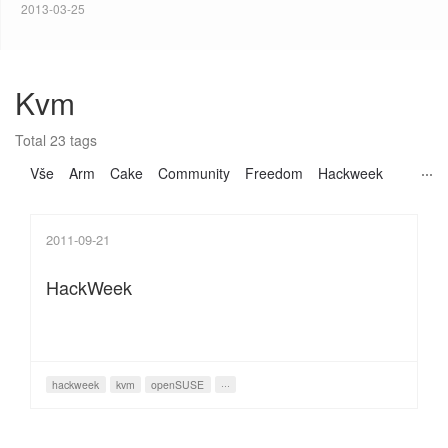
2013-03-25
Kvm
Total 23 tags
Vše
Arm
Cake
Community
Freedom
Hackweek
2011-09-21
HackWeek
hackweek
kvm
openSUSE
···