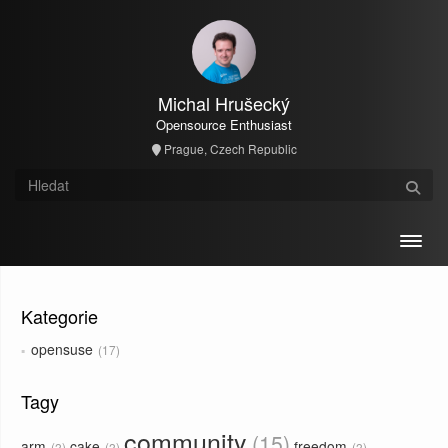
Michal Hrušecký
Opensource Enthusiast
Prague, Czech Republic
Toggl
Kategorie
opensuse
17
Tagy
community
15
arm
cake
freedom
2
2
2