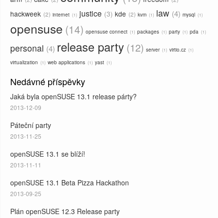
law
justice
4
hackweek
3
kde
2
2
internet
kvm
mysql
1
1
1
opensuse
14
opensuse connect
packages
party
pda
1
1
1
1
release party
12
personal
4
server
virtio.cz
1
1
virtualization
web applications
yast
1
1
1
Nedávné příspěvky
Jaká byla openSUSE 13.1 release párty?
2013-12-09
Páteční party
2013-11-25
openSUSE 13.1 se blíží!
2013-11-11
openSUSE 13.1 Beta Pizza Hackathon
2013-09-25
Plán openSUSE 12.3 Release party